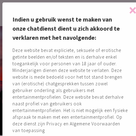
Indien u gebruik wenst te maken van
onze chatdienst dient u zich akkoord te
Meld je aan en
verklaren met het navolgende:
een wilde nacht
Deze website bevat expliciete, seksuele of erotische
getinte beelden en/of teksten en is derhalve enkel
toegankelijk voor personen van 18 jaar of ouder.
Minderjarigen dienen deze website te verlaten. Deze
staat op jou te
website is mede bedoeld voor het tot stand brengen
van (erotische) chatgesprekken tussen zowel
gebruiker onderling als gebruikers met
wachten
entertainmentprofielen. Deze website bevat derhalve
naast profiel van gebruikers ook
entertainmentprofielen. Het is niet mogelijk een fysieke
afspraak te maken met een entertainmentprofiel. Op
deze dienst zijn Privacy en Algemene Voorwaarden
Gratis aanmelden!
van toepassing