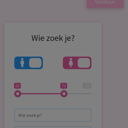
Wie zoek je?
18
72
100