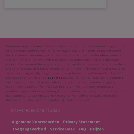
love4everyone.nl is een 18+ chat dienst, u dient dan ook akkoord te gaan met
de algemene voorwaarden en te verklaren dat u minstens 18 jaar of ouder
bent. Vrouwen, mannen, stellen en shemales kunnen via love4everyone.nl
chatten met o/a fictieve profielen, hiermee kunt u geen fysieke afspraken
maken . Het aanmelden is gratis, voor het versturen van een bericht via deze
chat dienst betaald u tot €1,50 per bericht, meer informatie vindt u terug op
de prijzen pagina. Bij vragen, onduidelijkheden of problemen kunt u 24/7
contact opnemen via onze
over ons
pagina. Wij zullen trachten u binnen 8
uur te antwoorden. Deze website is niet geschikt voor minderjarigen en
maakt tevens gebruik van fictieve profielen. Wilt u ervoor zorgen dat
minderjarigen niet in aanraking komen met erotische en/of andere beelden?
Dan raden wij u aan om gebruik te maken van software zoals Cybersitter,
Netnanny of Cyberpatrol als ouderlijk controlepakket.
© love4everyone.nl 2026
Algemene Voorwaarden
Privacy Statement
Toegangsverbod
Service Desk
FAQ
Prijzen