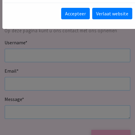
Accepteer
Verlaat website
Contact
Op deze pagina kunt u ons contact met ons opnemen
Username
*
Email
*
Message
*