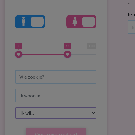
ont
E-m
18
72
100
Vind mijn match!