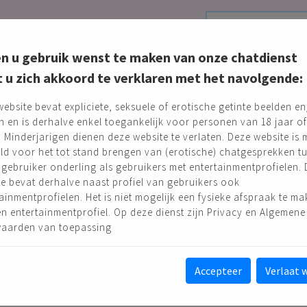
 love4everyone.nl
Ik heb de
algemene 
en u gebruik wenst te maken van onze chatdienst
t u zich akkoord te verklaren met het navolgende:
n een wilde nacht s
ebsite bevat expliciete, seksuele of erotische getinte beelden en
n en is derhalve enkel toegankelijk voor personen van 18 jaar of
wachten
 Minderjarigen dienen deze website te verlaten. Deze website is
ld voor het tot stand brengen van (erotische) chatgesprekken t
gebruiker onderling als gebruikers met entertainmentprofielen.
e bevat derhalve naast profiel van gebruikers ook
ainmentprofielen. Het is niet mogelijk een fysieke afspraak te m
Gratis aanmelden!
n entertainmentprofiel. Op deze dienst zijn Privacy en Algemene
aarden van toepassing
achtwoord vergeten
Accepteer
Verlaat 
deze pagina kun je een nieuw wachtwoord aanvragen door hieron